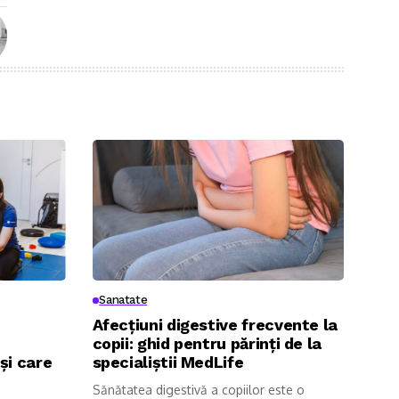
Sanatate
Afecțiuni digestive frecvente la
copii: ghid pentru părinți de la
și care
specialiștii MedLife
Sănătatea digestivă a copiilor este o