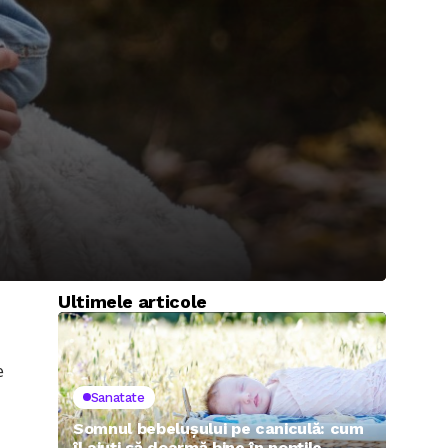
Ultimele articole
e
Sanatate
Somnul bebelușului pe caniculă: cum
îl ajuți să doarmă bine în nopțile