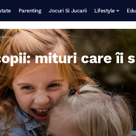
atate
Parenting
Jocuri Si Jucarii
Lifestyle
Edu
părinți
pii: mituri care îi 