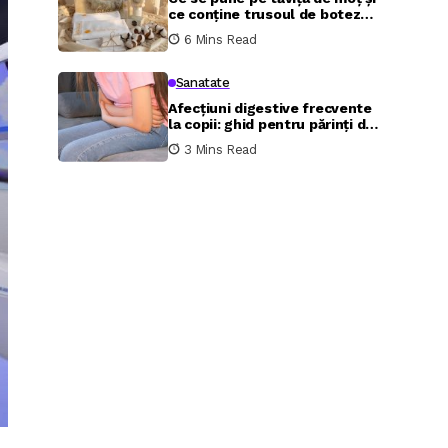
ce conține trusoul de botez
complet
6 Mins Read
Sanatate
Afecțiuni digestive frecvente
la copii: ghid pentru părinți de
la specialiștii MedLife
3 Mins Read