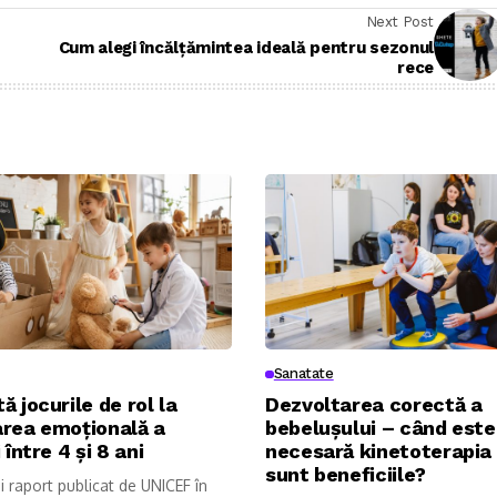
Next Post
Cum alegi încălțămintea ideală pentru sezonul
rece
Sanatate
ă jocurile de rol la
Dezvoltarea corectă a
area emoțională a
bebelușului – când este
 între 4 și 8 ani
necesară kinetoterapia 
sunt beneficiile?
ui raport publicat de UNICEF în