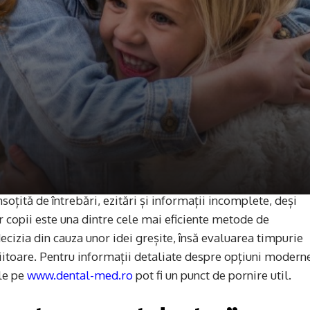
nsoțită de întrebări, ezitări și informații incomplete, deși
r copii este una dintre cele mai eficiente metode de
cizia din cauza unor idei greșite, însă evaluarea timpurie
iitoare. Pentru informații detaliate despre opțiuni modern
ile pe
www.dental-med.ro
pot fi un punct de pornire util.