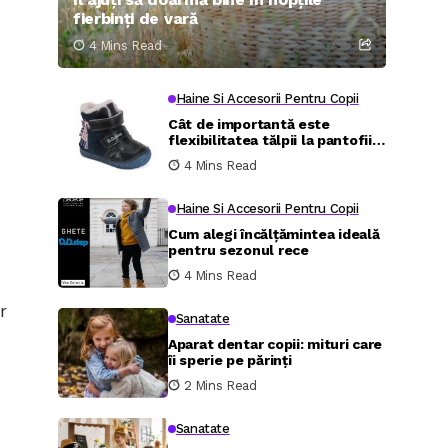
fierbinți de vară
4 Mins Read
Haine Si Accesorii Pentru Copii
Cât de importantă este
flexibilitatea tălpii la pantofii
pentru cei mici
4 Mins Read
Haine Si Accesorii Pentru Copii
Cum alegi încălțămintea ideală
pentru sezonul rece
4 Mins Read
r
Sanatate
Aparat dentar copii: mituri care
îi sperie pe părinți
2 Mins Read
Sanatate