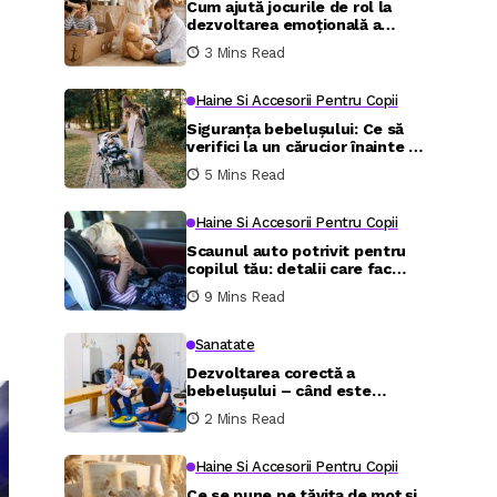
Cum ajută jocurile de rol la
dezvoltarea emoțională a
copilului între 4 și 8 ani
3 Mins Read
Haine Si Accesorii Pentru Copii
Siguranța bebelușului: Ce să
verifici la un cărucior înainte de
cumpărare
5 Mins Read
Haine Si Accesorii Pentru Copii
Scaunul auto potrivit pentru
copilul tău: detalii care fac
diferența în siguranță și
9 Mins Read
confort
Sanatate
Dezvoltarea corectă a
bebelușului – când este
necesară kinetoterapia și care
2 Mins Read
sunt beneficiile?
Haine Si Accesorii Pentru Copii
Ce se pune pe tăvița de moț și