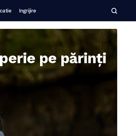
catie
Ingrijire
sperie pe părinți