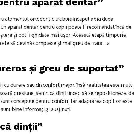
pentru aparat dentar”
ă tratamentul ortodontic trebuie început abia după
 un aparat dentar pentru copii poate fi recomandat încă de
eștere și pot fi ghidate mai ușor. Această etapă timpurie
 ele să devină complexe și mai greu de tratat la
reros și greu de suportat”
ii cu durere sau disconfort major, însă realitatea este mult
șoară presiune, semn că dinții încep să se repoziționeze, da
unt concepute pentru confort, iar adaptarea copiilor este
sunt bine informați și susținuți.
că dinții”