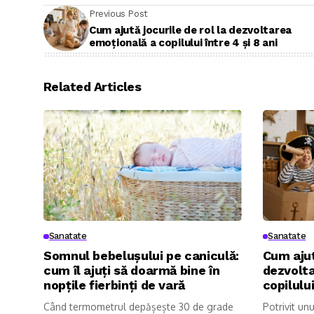
Previous Post
Cum ajută jocurile de rol la dezvoltarea
emoțională a copilului între 4 și 8 ani
Related Articles
Sanatate
Sanatate
Somnul bebelușului pe caniculă:
Cum ajut
cum îl ajuți să doarmă bine în
dezvolt
nopțile fierbinți de vară
copilului
Când termometrul depășește 30 de grade
Potrivit un