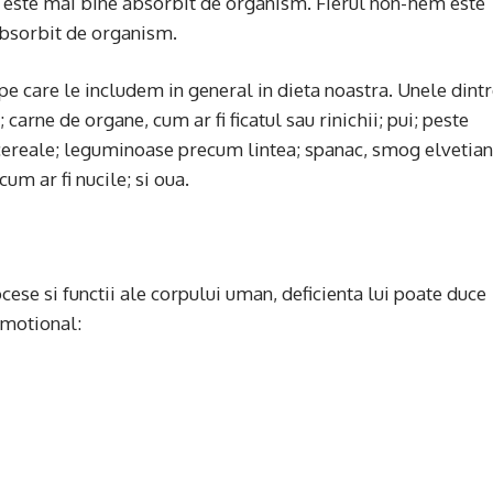
i este mai bine absorbit de organism. Fierul non-hem este
absorbit de organism.
pe care le includem in general in dieta noastra. Unele dint
; carne de organe, cum ar fi ficatul sau rinichii; pui; peste
ereale; leguminoase precum lintea; spanac, smog elvetian
um ar fi nucile; si oua.
cese si functii ale corpului uman, deficienta lui poate duce
emotional: