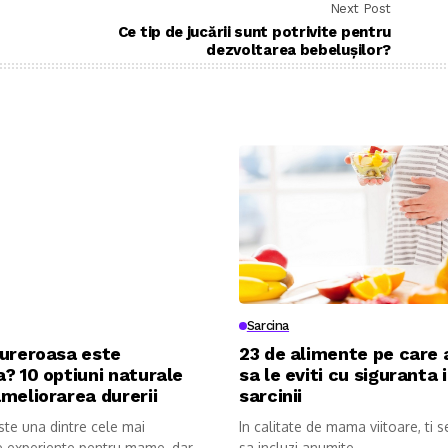
Next Post
Ce tip de jucării sunt potrivite pentru
dezvoltarea bebelușilor?
Sarcina
dureroasa este
23 de alimente pe care 
? 10 optiuni naturale
sa le eviti cu siguranta 
meliorarea durerii
sarcinii
te una dintre cele mai
In calitate de mama viitoare, ti 
e experiente pentru mame, dar
sa incluzi anumite...