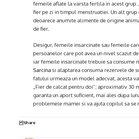
femeile aflate la varsta fertila in acest gru
fier pe zi in timpul menstruatiei. Un alt grup 
deoarece anumite alimente de origine animala
de fier.
Desigur, femeile insarcinate sau femeile care
persoanelor care pot avea un nivel scazut de f
iar femeile insarcinate trebuie sa consume ma
Sarcina
si alaptarea consuma rezervele de su
fatului urmeaza un model adecvat, acesta va
„Fier de calcat pentru doi”; aproximativ 30
garanta un aport suficient, mai ales dupa luna
problemele mamei si va ajuta copilul sa se n
Share