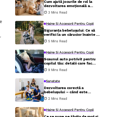
Cum ajută jocurile de rol la
dezvoltarea emoțională a
copilului între 4 și 8 ani
3 Mins Read
re
Haine Si Accesorii Pentru Copii
Siguranța bebelușului: Ce să
verifici la un cărucior înainte de
,
cumpărare
5 Mins Read
Haine Si Accesorii Pentru Copii
Scaunul auto potrivit pentru
copilul tău: detalii care fac
diferența în siguranță și
9 Mins Read
confort
Sanatate
Dezvoltarea corectă a
bebelușului – când este
necesară kinetoterapia și care
2 Mins Read
sunt beneficiile?
Haine Si Accesorii Pentru Copii
Ce se pune pe tăvița de moț și