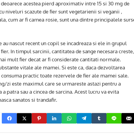
p , deoarece acestea pierd aproximativ intre 15 si 30 mg de
cu niveluri scazute de fier sunt vegetarienii si veganii ,
, cum ar fi carnea rosie, sunt una dintre principalele surs
 au nascut recent un copil se incadreaza si ele in grupul
ier. In timpul sarcinii, cantitatea de sange necesara creste,
i mult fier decat ar fi considerate cantitati normale.
bstante vitale ale mamei. Si este ca, daca dezvoltarea
 consuma practic toate rezervele de fier ale mamei sale.
 mg/zi este maximul care se urmareste astazi pentru a
 a patra sau a cincea de sarcina. Acest lucru va evita
asca sanatos si trandafir.