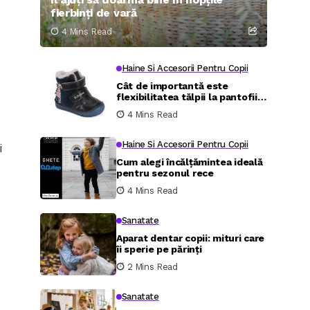
fierbinți de vară
4 Mins Read
Haine Si Accesorii Pentru Copii
Cât de importantă este
flexibilitatea tălpii la pantofii
pentru cei mici
4 Mins Read
Haine Si Accesorii Pentru Copii
i
Cum alegi încălțămintea ideală
pentru sezonul rece
4 Mins Read
Sanatate
Aparat dentar copii: mituri care
îi sperie pe părinți
2 Mins Read
Sanatate