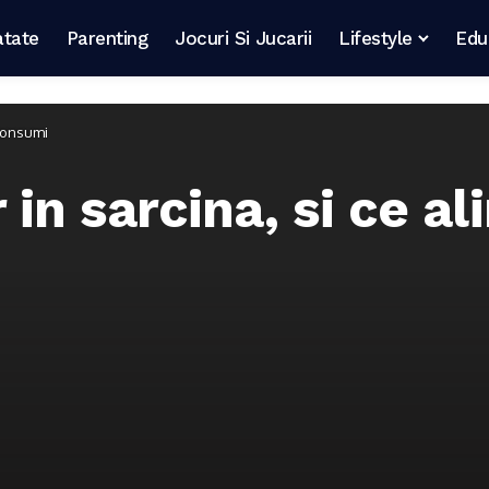
atate
Parenting
Jocuri Si Jucarii
Lifestyle
Edu
 consumi
r in sarcina, si ce a