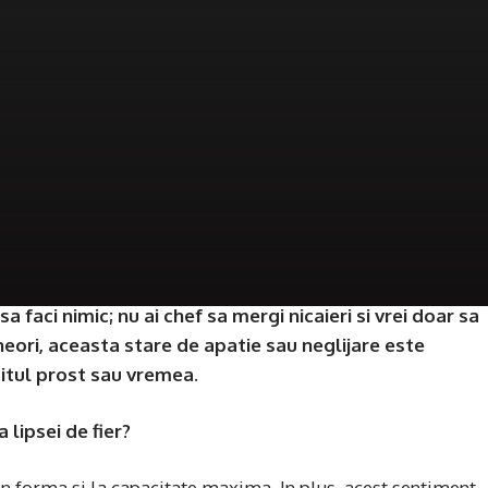
sa faci nimic; nu ai chef sa mergi nicaieri si vrei doar sa
neori, aceasta stare de apatie sau neglijare este
rmitul prost sau vremea.
 lipsei de fier?
in forma si la capacitate maxima. In plus, acest sentiment