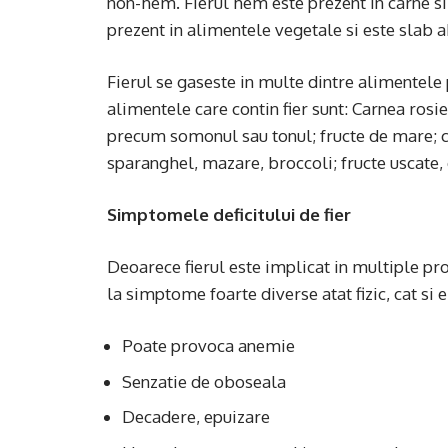
non-hem. Fierul hem este prezent in carne s
prezent in alimentele vegetale si este slab 
Fierul se gaseste in multe dintre alimentele 
alimentele care contin fier sunt: ​​Carnea rosie
precum somonul sau tonul; fructe de mare; c
sparanghel, mazare, broccoli; fructe uscate, c
Simptomele deficitului de fier
Deoarece fierul este implicat in multiple pro
la simptome foarte diverse atat fizic, cat si 
Poate provoca anemie
Senzatie de oboseala
Decadere, epuizare