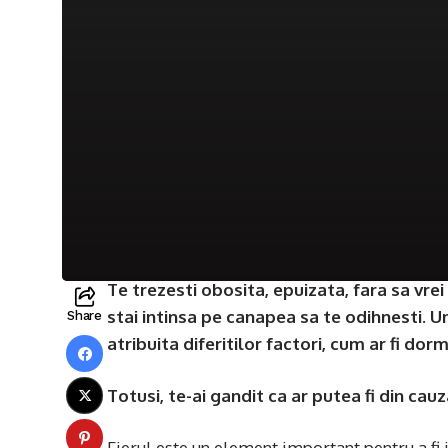
Te trezesti obosita, epuizata, fara sa vrei 
stai intinsa pe canapea sa te odihnesti. U
Share
atribuita diferitilor factori, cum ar fi do
Totusi, te-ai gandit ca ar putea fi din cauza
Fierul este un element important pentru a fi 