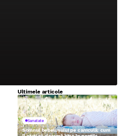
Ultimele articole
Sanatate
Somnul bebelușului pe caniculă: cum
îl ajuți să doarmă bine în nopțile