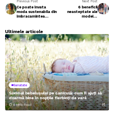
Previous Post
Next Post
Ce poate invata
6 beneficii
moda sustenabila din
neasteptate ale
imbracamintea
modei in
pentru copii
imbracaminta pentru
femei
Ultimele articole
Sanatate
Somnul bebelușului pe caniculă: cum îl ajuți să
doarmă bine în nopțile fierbinți de vară
4 Mins Read