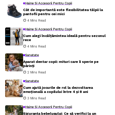
Haine Si Accesorii Pentru Copii
Cât de importantă este flexibilitatea tălpii la
pantofii pentru cei mici
4 Mins Read
Haine Si Accesorii Pentru Copii
Cum alegi încălțămintea ideală pentru sezonul
rece
4 Mins Read
Sanatate
Aparat dentar copii: mituri care îi sperie pe
părinți
2 Mins Read
Sanatate
Cum ajută jocurile de rol la dezvoltarea
emoțională a copilului între 4 și 8 ani
3 Mins Read
Haine Si Accesorii Pentru Copii
Siguranța bebelușului: Ce să verifici la un