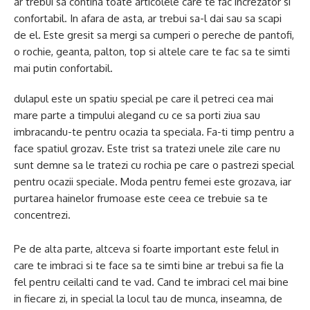
ar trebui sa contina toate articolele care te fac increzator si
confortabil. In afara de asta, ar trebui sa-l dai sau sa scapi
de el. Este gresit sa mergi sa cumperi o pereche de pantofi,
o rochie, geanta, palton, top si altele care te fac sa te simti
mai putin confortabil.
dulapul este un spatiu special pe care il petreci cea mai
mare parte a timpului alegand cu ce sa porti ziua sau
imbracandu-te pentru ocazia ta speciala. Fa-ti timp pentru a
face spatiul grozav. Este trist sa tratezi unele zile care nu
sunt demne sa le tratezi cu rochia pe care o pastrezi special
pentru ocazii speciale. Moda pentru femei este grozava, iar
purtarea hainelor frumoase este ceea ce trebuie sa te
concentrezi.
Pe de alta parte, altceva si foarte important este felul in
care te imbraci si te face sa te simti bine ar trebui sa fie la
fel pentru ceilalti cand te vad. Cand te imbraci cel mai bine
in fiecare zi, in special la locul tau de munca, inseamna, de