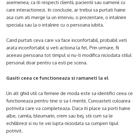
asemenea, ca iti respecti clientii, pacientii sau oamenii cu
care interactionezi. In concluzie, ar trebui sa purtati haine
asa cum ati merge la un interviu, o prezentare, o intalnire
speciala sau la o intalnire cu o persoana iubita.
Cand purtati ceva care va face inconfortabil, probabil veti
arata inconfortabil si veti actiona la fel. Prin urmare, fii
aceeasi persoana tot timpul si nu-ti modifica niciodata stilul
personal doar pentru ca esti pe scena.
Gasiti ceea ce functioneaza si ramaneti la el
Un alt ghid util ca femeie de moda este sa identifici ceea ce
functioneaza pentru tine si sa-l mentii. Cunoasteti culoarea
potrivita care va completeaza. Daca iti place sa porti haine
albe, camila, bleumarin, crem sau bej, stii cum sa le
echilibrezi si nu te vei lupta niciodata sa cumperi tipul
potrivit.