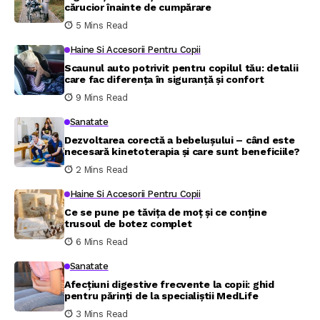
cărucior înainte de cumpărare
5 Mins Read
Haine Si Accesorii Pentru Copii
Scaunul auto potrivit pentru copilul tău: detalii
care fac diferența în siguranță și confort
9 Mins Read
Sanatate
Dezvoltarea corectă a bebelușului – când este
necesară kinetoterapia și care sunt beneficiile?
2 Mins Read
Haine Si Accesorii Pentru Copii
Ce se pune pe tăvița de moț și ce conține
trusoul de botez complet
6 Mins Read
Sanatate
Afecțiuni digestive frecvente la copii: ghid
pentru părinți de la specialiștii MedLife
3 Mins Read