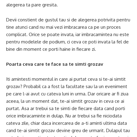
alegerea ta pare gresita.
Devii constient de gustul tau si de alegerea potrivita pentru
tine atunci cand nu mai vezi imbracarea ca pe un proces
complicat. Orice se poate invata, iar imbracamintea nu este
pentru modelele de podium, ci ceva ce poti invata la fel de
bine din moment ce porti haine in fiecare zi.
Poarta ceva care te face sa te simti grozav
Iti amintesti momentul in care ai purtat ceva si te-ai simtit
grozav? Probabil ca a fost la facultate sau la un eveniment
pe care l-ai avut cu cateva luni in urma. Dar oricare ar fi ziua
aceea, la un moment dat, te-ai simtit grozav in ceva ce ai
purtat. Asa ar trebui sa te simti de fiecare data cand porti
orice imbracaminte in dulap. Nu ar trebui sa fie niciodata
cateva zile, chiar daca incercarea de a-ti aminti ultima data
cand te-ai simtit grozav devine greu de urmarit. Dulapul tau