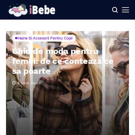
Home
Haine si accesorii pentru copii
Ghid de moda pentru
Haine Si Accesorii Pentru Copii
femei: de ce conteaza ce
sa poarte
Ghid de moda pentru
femei: de ce conteaza ce
sa poarte
4 Mins Read