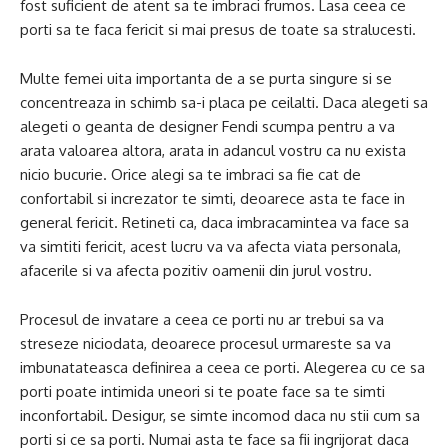
fost suficient de atent sa te imbraci frumos. Lasa ceea ce
porti sa te faca fericit si mai presus de toate sa stralucesti.
Multe femei uita importanta de a se purta singure si se
concentreaza in schimb sa-i placa pe ceilalti. Daca alegeti sa
alegeti o geanta de designer Fendi scumpa pentru a va
arata valoarea altora, arata in adancul vostru ca nu exista
nicio bucurie. Orice alegi sa te imbraci sa fie cat de
confortabil si increzator te simti, deoarece asta te face in
general fericit. Retineti ca, daca imbracamintea va face sa
va simtiti fericit, acest lucru va va afecta viata personala,
afacerile si va afecta pozitiv oamenii din jurul vostru.
Procesul de invatare a ceea ce porti nu ar trebui sa va
streseze niciodata, deoarece procesul urmareste sa va
imbunatateasca definirea a ceea ce porti. Alegerea cu ce sa
porti poate intimida uneori si te poate face sa te simti
inconfortabil. Desigur, se simte incomod daca nu stii cum sa
porti si ce sa porti. Numai asta te face sa fii ingrijorat daca