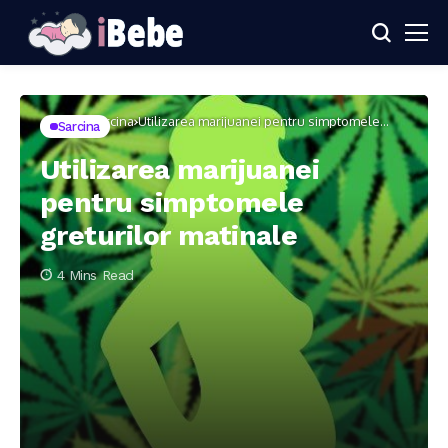
Home
Sarcina
Utilizarea marijuanei pentru simptomele
Sarcina
greturilor matinale
Utilizarea marijuanei
pentru simptomele
greturilor matinale
4 Mins Read