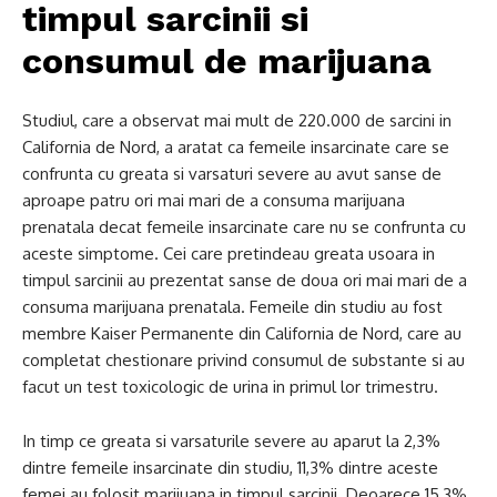
timpul sarcinii si
consumul de marijuana
Studiul, care a observat mai mult de 220.000 de sarcini in
California de Nord, a aratat ca femeile insarcinate care se
confrunta cu greata si varsaturi severe au avut sanse de
aproape patru ori mai mari de a consuma marijuana
prenatala decat femeile insarcinate care nu se confrunta cu
aceste simptome. Cei care pretindeau greata usoara in
timpul sarcinii au prezentat sanse de doua ori mai mari de a
consuma marijuana prenatala. Femeile din studiu au fost
membre Kaiser Permanente din California de Nord, care au
completat chestionare privind consumul de substante si au
facut un test toxicologic de urina in primul lor trimestru.
In timp ce greata si varsaturile severe au aparut la 2,3%
dintre femeile insarcinate din studiu, 11,3% dintre aceste
femei au folosit marijuana in timpul sarcinii. Deoarece 15,3%