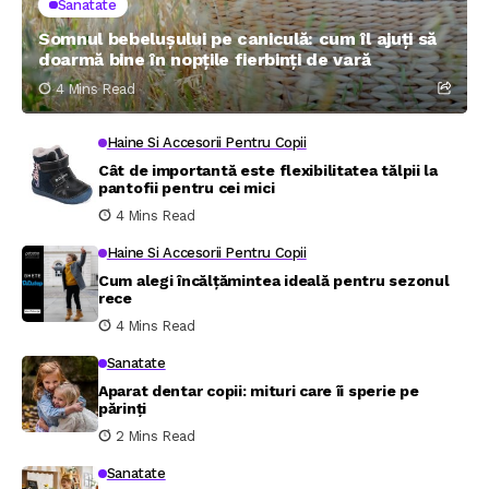
Sanatate
Somnul bebelușului pe caniculă: cum îl ajuți să
doarmă bine în nopțile fierbinți de vară
4 Mins Read
Haine Si Accesorii Pentru Copii
Cât de importantă este flexibilitatea tălpii la
pantofii pentru cei mici
4 Mins Read
Haine Si Accesorii Pentru Copii
Cum alegi încălțămintea ideală pentru sezonul
rece
4 Mins Read
Sanatate
Aparat dentar copii: mituri care îi sperie pe
părinți
2 Mins Read
Sanatate