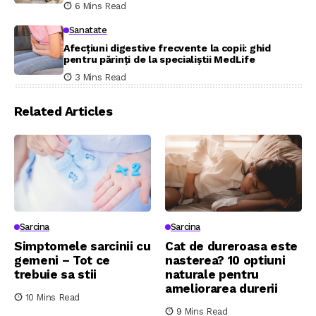
6 Mins Read
Sanatate
Afecțiuni digestive frecvente la copii: ghid
pentru părinți de la specialiștii MedLife
3 Mins Read
Related Articles
Sarcina
Sarcina
Simptomele sarcinii cu
Cat de dureroasa este
gemeni – Tot ce
nasterea? 10 optiuni
trebuie sa stii
naturale pentru
ameliorarea durerii
10 Mins Read
9 Mins Read