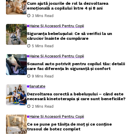
Cum ajută jocurile de rol la dezvoltarea
emoțională a copilului între 4 și 8 ani
3 Mins Read
Haine Si Accesorii Pentru Copii
Siguranța bebelușului: Ce să verifici la un
cărucior înainte de cumpărare
5 Mins Read
Haine Si Accesorii Pentru Copii
Scaunul auto potrivit pentru copilul tău: detalii
care fac diferența în siguranță și confort
9 Mins Read
Sanatate
Dezvoltarea corectă a bebelușului – când este
necesară kinetoterapia și care sunt beneficiile?
2 Mins Read
Haine Si Accesorii Pentru Copii
Ce se pune pe tăvița de moț și ce conține
trusoul de botez complet