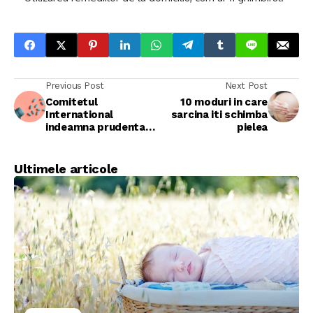
Previous Post
Next Post
Comitetul
10 moduri in care
International
sarcina iti schimba
indeamna prudenta in
pielea
utilizarea Tylenolului
in timpul sarcinii
Ultimele articole