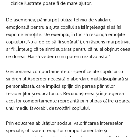
zilnice ilustrate poate fi de mare ajutor.
De asemenea, părinții pot utiliza tehnici de validare
emoțională pentru a ajuta copilul să își înțeleagă și să își
exprime emoțiile. De exemplu, în loc să respingă emoțiile
copilului („Nu ai de ce să fii supărat”), un răspuns mai potrivit
ar fi: „Înțeleg că te simți supărat pentru că nu ai obținut ceea
ce doreai. Hai să vedem cum putem rezolva asta.”
Gestionarea comportamentelor specifice ale copilului cu
sindromul Asperger necesită o abordare multidisciplinară și
personalizată, care implică sprijin din partea părinților,
terapeuților și educatorilor. Recunoașterea și înțelegerea
acestor comportamente reprezintă primul pas către crearea
unui mediu favorabil dezvoltării copilului.
Prin educarea abilităților sociale, valorificarea intereselor
speciale, utilizarea terapiilor comportamentale și