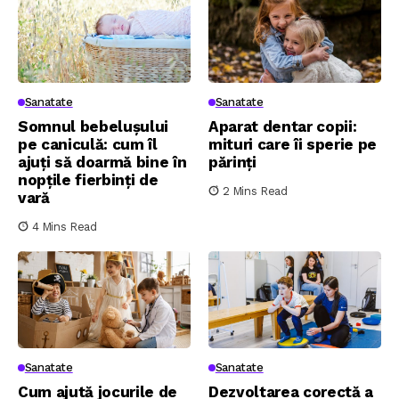
Sanatate
Sanatate
Somnul bebelușului
Aparat dentar copii:
pe caniculă: cum îl
mituri care îi sperie pe
ajuți să doarmă bine în
părinți
nopțile fierbinți de
2 Mins Read
vară
4 Mins Read
Sanatate
Sanatate
Cum ajută jocurile de
Dezvoltarea corectă a