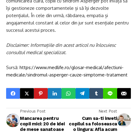
comunicarea clară, copiii cu sindrom Asperger pot învăța să
își gestioneze comportamentele și să își dezvolte
potențialul. În cele din urmă, răbdarea, empatia și
angajamentul constant al celor din jur sunt esențiale pentru
succesul acestui proces.
Disclaimer: Informațiile din acest articol nu înlocuiesc
consultul medical specializat.
Sursă:
https://www.medlife.ro/glosar-medical/afectiuni-
medicale/sindromul-asperger-cauze-simptome-tratament
Previous Post
Next Post
Mancarea pentru
Cum sa-ti inveti
copii mici: 20 de idei
copilul sa foloseasca
de mese sanatoase
o lingura: Afla acum