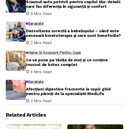
Scaunul auto potrivit pentru copilul tău: detalii
care fac diferența în siguranță și confort
9 Mins Read
Sanatate
Dezvoltarea corectă a bebelușului – când este
necesară kinetoterapia și care sunt beneficiile?
2 Mins Read
Haine Si Accesorii Pentru Copii
Ce se pune pe tăvița de moț și ce conține
trusoul de botez complet
6 Mins Read
Sanatate
Afecțiuni digestive frecvente la copii: ghid
pentru părinți de la specialiștii MedLife
3 Mins Read
Related Articles