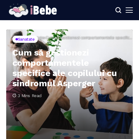
Home
Sanatate
Cum să gestionezi comportamentele specifice
Sanatate
ale copilului cu sindromul Asperger
Cum să gestionezi
comportamentele
specifice ale copilului cu
sindromul Asperger
3 Mins Read