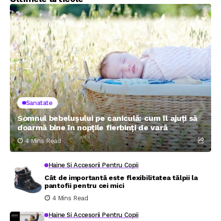
Sanatate
Somnul bebelușului pe caniculă: cum îl ajuți să
doarmă bine în nopțile fierbinți de vară
4 Mins Read
Haine Si Accesorii Pentru Copii
Cât de importantă este flexibilitatea tălpii la
pantofii pentru cei mici
4 Mins Read
Haine Si Accesorii Pentru Copii