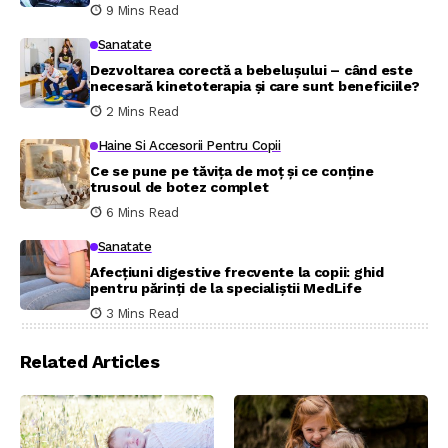
9 Mins Read
Sanatate
Dezvoltarea corectă a bebelușului – când este
necesară kinetoterapia și care sunt beneficiile?
2 Mins Read
Haine Si Accesorii Pentru Copii
Ce se pune pe tăvița de moț și ce conține
trusoul de botez complet
6 Mins Read
Sanatate
Afecțiuni digestive frecvente la copii: ghid
pentru părinți de la specialiștii MedLife
3 Mins Read
Related Articles