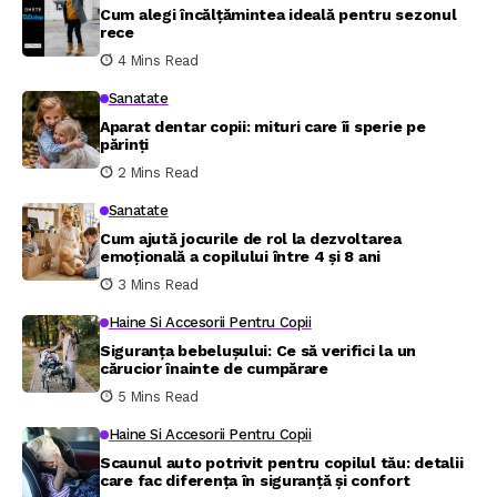
Cum alegi încălțămintea ideală pentru sezonul
rece
4 Mins Read
Sanatate
Aparat dentar copii: mituri care îi sperie pe
părinți
2 Mins Read
Sanatate
Cum ajută jocurile de rol la dezvoltarea
emoțională a copilului între 4 și 8 ani
3 Mins Read
Haine Si Accesorii Pentru Copii
Siguranța bebelușului: Ce să verifici la un
cărucior înainte de cumpărare
5 Mins Read
Haine Si Accesorii Pentru Copii
Scaunul auto potrivit pentru copilul tău: detalii
care fac diferența în siguranță și confort