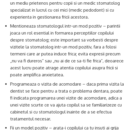
un mediu prietenos pentru copii si un medic stomatolog
specializat in lucrul cu cei mici (medic pedodont) si cu
experienta in gestionarea fricii acestora.
Mentioneaza stomatologul intr-un mod pozitiv – parintii
joaca un rol esential in formarea perceptiilor copilului
despre stomatolog; este important sa vorbesti despre
vizitele la stomatolog intr-un mod pozitiv, fara a folosi
termeni care ar putea induce frica; evita expresii precum
„nu va fi dureros” sau „nu ai de ce sa-ti fie frica”, deoarece
acest lucru poate atrage atentia copilului asupra fricii si
poate amplifica anxietatea.
Programeaza o vizita de acomodare – daca prima vizita la
dentist se face pentru a trata o problema dentara, poate
fi indicata programarea unei vizite de acomodare, adica a
unei vizite scurte ce va ajuta copilul sa se familiarizeze cu
cabinetul si cu stomatologul inainte de a se efectua
tratamentul necesar.
Fii un model pozitiv – arata-i copilului ca tu insuti ai grija