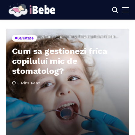
Home
Sanatate
Cum sa gestionezi frica copilului mic de
Sanatate
stomatolog?
Cum sa gestionezi frica
copilului mic de
stomatolog?
3 Mins Read