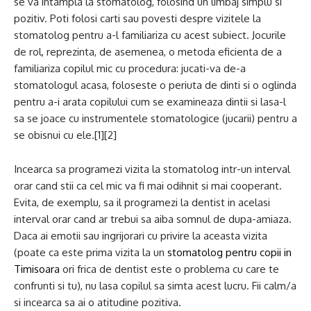
se va intampla la stomatolog, folosind un limbaj simplu si
pozitiv. Poti folosi carti sau povesti despre vizitele la
stomatolog pentru a-l familiariza cu acest subiect. Jocurile
de rol, reprezinta, de asemenea, o metoda eficienta de a
familiariza copilul mic cu procedura: jucati-va de-a
stomatologul acasa, foloseste o periuta de dinti si o oglinda
pentru a-i arata copilului cum se examineaza dintii si lasa-l
sa se joace cu instrumentele stomatologice (jucarii) pentru a
se obisnui cu ele.[1][2]
Incearca sa programezi vizita la stomatolog intr-un interval
orar cand stii ca cel mic va fi mai odihnit si mai cooperant.
Evita, de exemplu, sa il programezi la dentist in acelasi
interval orar cand ar trebui sa aiba somnul de dupa-amiaza.
Daca ai emotii sau ingrijorari cu privire la aceasta vizita
(poate ca este prima vizita la un
stomatolog pentru copii in
Timisoara
ori frica de dentist este o problema cu care te
confrunti si tu), nu lasa copilul sa simta acest lucru. Fii calm/a
si incearca sa ai o atitudine pozitiva.