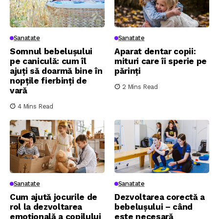
Sanatate
Sanatate
Somnul bebelușului
Aparat dentar copii:
pe caniculă: cum îl
mituri care îi sperie pe
ajuți să doarmă bine în
părinți
nopțile fierbinți de
2 Mins Read
vară
4 Mins Read
Sanatate
Sanatate
Cum ajută jocurile de
Dezvoltarea corectă a
rol la dezvoltarea
bebelușului – când
emoțională a copilului
este necesară