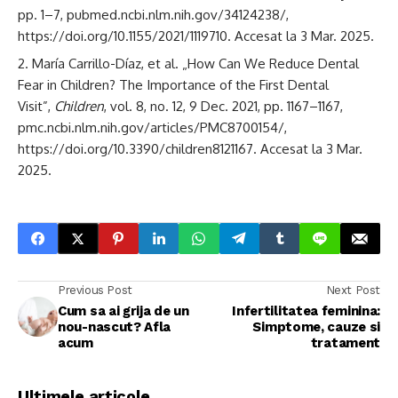
pp. 1–7, pubmed.ncbi.nlm.nih.gov/34124238/,
https://doi.org/10.1155/2021/1119710. Accesat la 3 Mar. 2025.
María Carrillo-Díaz, et al. „How Can We Reduce Dental
Fear in Children? The Importance of the First Dental
Visit”,
Children
, vol. 8, no. 12, 9 Dec. 2021, pp. 1167–1167,
pmc.ncbi.nlm.nih.gov/articles/PMC8700154/,
https://doi.org/10.3390/children8121167. Accesat la 3 Mar.
2025.
Previous Post
Next Post
Cum sa ai grija de un
Infertilitatea feminina:
nou-nascut? Afla
Simptome, cauze si
acum
tratament
Ultimele articole