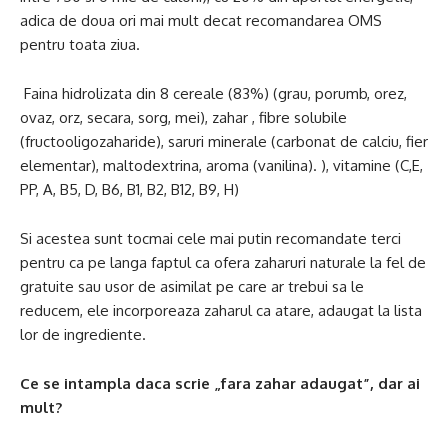
adica de doua ori mai mult decat recomandarea OMS
pentru toata ziua.
Faina hidrolizata din 8 cereale (83%) (grau, porumb, orez,
ovaz, orz, secara, sorg, mei), zahar , fibre solubile
(fructooligozaharide), saruri minerale (carbonat de calciu, fier
elementar), maltodextrina, aroma (vanilina). ), vitamine (C,E,
PP, A, B5, D, B6, B1, B2, B12, B9, H)
Si acestea sunt tocmai cele mai putin recomandate terci
pentru ca pe langa faptul ca ofera zaharuri naturale la fel de
gratuite sau usor de asimilat pe care ar trebui sa le
reducem, ele incorporeaza zaharul ca atare, adaugat la lista
lor de ingrediente.
Ce se intampla daca scrie „fara zahar adaugat”, dar ai
mult?