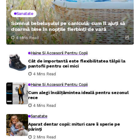
Sanatate
Somnul bebelușului pe caniculă: cum îl ajuți să
doarmă bine în nopțile fierbinți de vară
4 Mins Read
Haine Si Accesorii Pentru Copii
Cât de importantă este flexibilitatea tălpii la
pantofii pentru cei mici
4 Mins Read
Haine Si Accesorii Pentru Copii
Cum alegi încălțămintea ideală pentru sezonul
rece
4 Mins Read
Sanatate
Aparat dentar copii: mituri care îi sperie pe
părinți
2 Mins Read