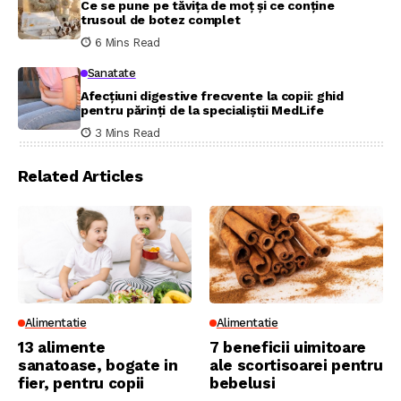
Ce se pune pe tăvița de moț și ce conține
trusoul de botez complet
6 Mins Read
Sanatate
Afecțiuni digestive frecvente la copii: ghid
pentru părinți de la specialiștii MedLife
3 Mins Read
Related Articles
Alimentatie
Alimentatie
13 alimente
7 beneficii uimitoare
sanatoase, bogate in
ale scortisoarei pentru
fier, pentru copii
bebelusi