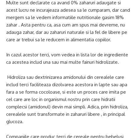
Multe sunt declarate ca avand 0% zaharuri adaugate si
acest lucru ne incurajeaza adesea sa le cumparam, dar cand
mergem sa le vedem informatiile nutritionale gasim 18%
zahar . Asta pentru ca, asa cum am spus mai devreme, nu
adauga zahar, dar au zaharuri naturale si la fel de libere pe
care ar trebui sa le reducem in alimentatia copiilor.
In cazul acestor terci, vom vedea in lista lor de ingrediente
ca acestea includ una sau mai multe fainuri hidrolizate.
Hidroliza sau dextrinizarea amidonului din cerealele care
includ terci faciliteaza dizolvarea acestora in lapte sau apa
fara a se forma cocoloase, si este un proces care imita pe
cel care are loc in organismul nostru prin care hidratii
complecsi (amidonul) devin mai simpli. Adica, prin hidroliza,
cerealele sunt transformate in zaharuri libere , in principal
glucoza.
Companiile care produc terci de cereale pentru bebelusi