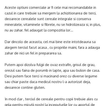
Aceste optiuni comerciale ar fi cele mai recomandabile in
cazul in care trebuie sa mergem la achizitionarea de terci,
deoarece cerealele sunt cereale integrale si conserva
mineralele, vitaminele si fibrele, nu se hidrolizeaza si, in plus,
nu au zahar. fel adaugat la compozitia lor…
Dar dincolo de aceasta, cel mai bine este intotdeauna sa
alegem terciul facut acasa , cu propriile maini, fara a adauga
zahar de nici un fel in prepararea sa.
Putem apoi dizolva fulgii de ovaz extrafin, grisul de grau,
orezul sau faina de porumb in lapte, apa sau bulion de casa.
Desi putem face terci si macinand orez cu diverse legume
sau chiar paste daca medicul nostru l-a autorizat deja,
deoarece contine gluten.
In mod clar , terciul de cereale pentru copii trebuie ales cu
grija pentru micutii nostri la inceputurile lor cu aportul de