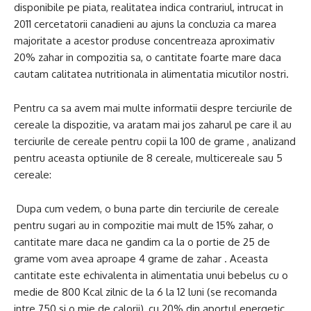
disponibile pe piata, realitatea indica contrariul, intrucat in ​​
2011 cercetatorii canadieni au ajuns la concluzia ca marea
majoritate a acestor produse concentreaza aproximativ
20% zahar in compozitia sa, o cantitate foarte mare daca
cautam calitatea nutritionala in alimentatia micutilor nostri.
Pentru ca sa avem mai multe informatii despre terciurile de
cereale la dispozitie, va aratam mai jos zaharul pe care il au
terciurile de cereale pentru copii la 100 de grame , analizand
pentru aceasta optiunile de 8 cereale, multicereale sau 5
cereale:
Dupa cum vedem, o buna parte din terciurile de cereale
pentru sugari au in compozitie mai mult de 15% zahar, o
cantitate mare daca ne gandim ca la o portie de 25 de
grame vom avea aproape 4 grame de zahar . Aceasta
cantitate este echivalenta in alimentatia unui bebelus cu o
medie de 800 Kcal zilnic de la 6 la 12 luni (se recomanda
intre 750 si o mie de calorii), cu 20% din aportul energetic,