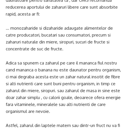
daunatoare pentru sanatatea ta , dar OMS recomanda
reducerea aportului de zaharuri libere care sunt absorbite
rapid, acesta ar fi:
… monozaharide si dizaharide adaugate alimentelor de
catre producatori, bucatari sau consumatori, precum si
zaharuri naturale din miere, siropuri, sucuri de fructe si
concentrate de suc de fructe.
Adica sa spunem ca zaharul pe care il mananca fiul nostru
cand mananca o banana nu este daunator pentru organism,
ci mai degraba acesta este un zahar natural insotit de fibre
si alti nutrienti care sunt buni pentru organism, in timp ce
zaharul din miere, siropuri. sau zaharul de masa in sine este
doar zahar simplu , cu calorii goale, deoarece ofera energie
fara vitaminele, mineralele sau alti nutrienti de care
organismul are nevoie.
Astfel, zaharul din laptele matern sau dintr-un fruct nu va fi