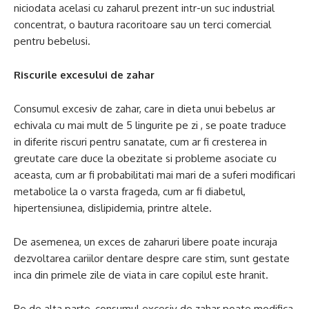
niciodata acelasi cu zaharul prezent intr-un suc industrial
concentrat, o bautura racoritoare sau un terci comercial
pentru bebelusi.
Riscurile excesului de zahar
Consumul excesiv de zahar, care in dieta unui bebelus ar
echivala cu mai mult de 5 lingurite pe zi , se poate traduce
in diferite riscuri pentru sanatate, cum ar fi cresterea in
greutate care duce la obezitate si probleme asociate cu
aceasta, cum ar fi probabilitati mai mari de a suferi modificari
metabolice la o varsta frageda, cum ar fi diabetul,
hipertensiunea, dislipidemia, printre altele.
De asemenea, un exces de zaharuri libere poate incuraja
dezvoltarea cariilor dentare despre care stim, sunt gestate
inca din primele zile de viata in care copilul este hranit.
Pe de alta parte, consumul excesiv de zahar poate modifica