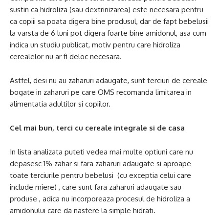
sustin ca hidroliza (sau dextrinizarea) este necesara pentru
ca copiii sa poata digera bine produsul, dar de fapt bebelusii
la varsta de 6 luni pot digera foarte bine amidonul, asa cum
indica un studiu publicat, motiv pentru care hidroliza
cerealelor nu ar fi deloc necesara.
Astfel, desi nu au zaharuri adaugate, sunt terciuri de cereale
bogate in zaharuri pe care OMS recomanda limitarea in
alimentatia adultilor si copiilor.
Cel mai bun, terci cu cereale integrale si de casa
In lista analizata puteti vedea mai multe optiuni care nu
depasesc 1% zahar si fara zaharuri adaugate si aproape
toate terciurile pentru bebelusi (cu exceptia celui care
include miere) , care sunt fara zaharuri adaugate sau
produse , adica nu incorporeaza procesul de hidroliza a
amidonului care da nastere la simple hidrati.